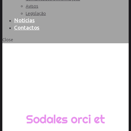
Avisos
Legislação
Noticias
Contactos
Close
Início
/
Portfolio
/
Category 1
/
Sodales orci et