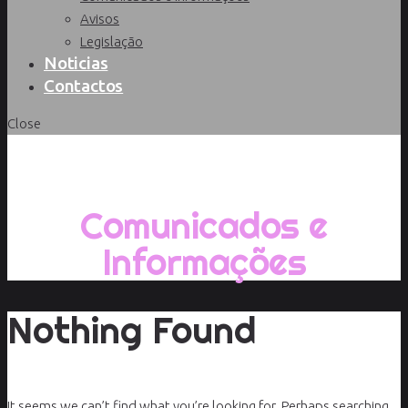
Avisos
Legislação
Noticias
Contactos
Close
Início
/
Comunicados e
Informações
Nothing Found
It seems we can’t find what you’re looking for. Perhaps searching